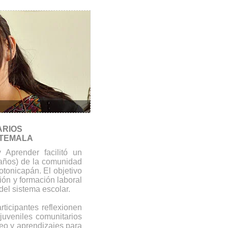
ARIOS
ATEMALA
Aprender facilitó un
 años) de la comunidad
tonicapán. El objetivo
ción y formación laboral
del sistema escolar.
ticipantes reflexionen
juveniles comunitarios
eo y aprendizajes para