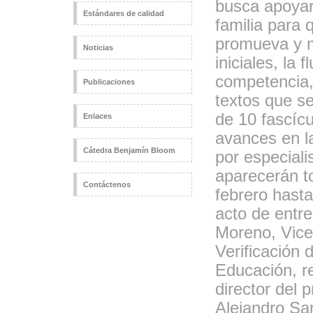
busca apoyar
Estándares de calidad
familia para
promueva y m
Noticias
iniciales, la 
competencia,
Publicaciones
textos que se
de 10 fascícu
Enlaces
avances en l
Cátedra Benjamín Bloom
por especiali
aparecerán t
Contáctenos
febrero hasta
acto de entre
Moreno, Vice
Verificación 
Educación, r
director del
Alejandro Sa