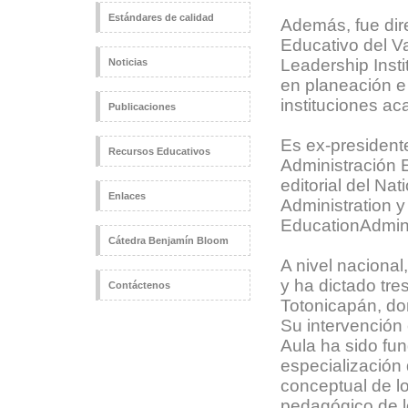
Estándares de calidad
Además, fue dire
Educativo del Val
Leadership ­Insti
Noticias
en planeación e
instituciones ac
Publicaciones
Es ex-president
Recursos Educativos
Administración E
editorial del Nati
Enlaces
Administration y 
Education­Admini
Cátedra Benjamín Bloom
A nivel nacional
y ha dictado tr
Contáctenos
Totonicapán, don
Su intervención
Aula ha sido fu
especialización 
conceptual de l
pedagógico de l